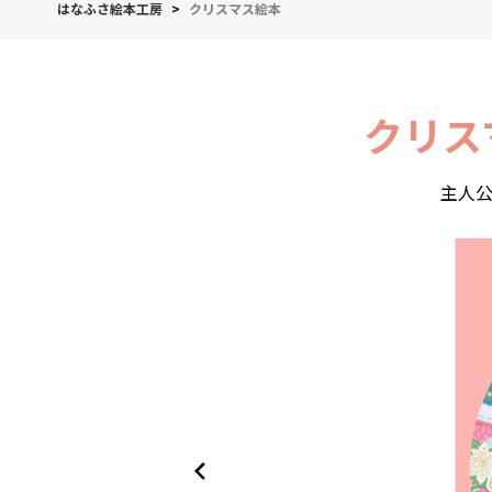
はなふさ絵本工房
>
クリスマス絵本
クリス
主人